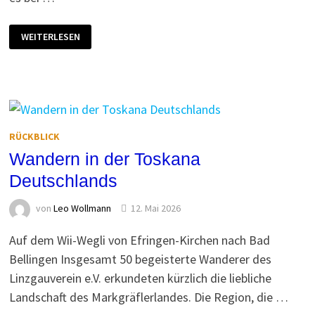
BIENVENUE
WEITERLESEN
AU
LAC
DE
CONSTANCE
RÜCKBLICK
Wandern in der Toskana
Deutschlands
von
Leo Wollmann
12. Mai 2026
Auf dem Wii-Wegli von Efringen-Kirchen nach Bad
Bellingen Insgesamt 50 begeisterte Wanderer des
Linzgauverein e.V. erkundeten kürzlich die liebliche
Landschaft des Markgräflerlandes. Die Region, die …