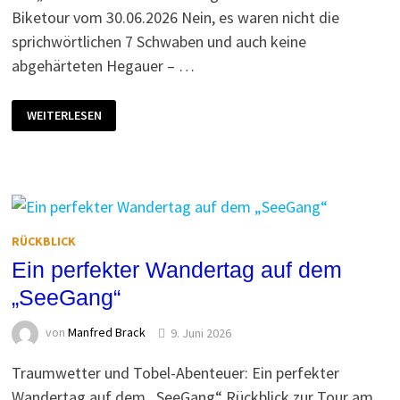
Biketour vom 30.06.2026 Nein, es waren nicht die
sprichwörtlichen 7 Schwaben und auch keine
abgehärteten Hegauer – …
DIE
WEITERLESEN
„HITZESCHLACHT“
DER
7
LINZGAUER
RÜCKBLICK
Ein perfekter Wandertag auf dem
„SeeGang“
von
Manfred Brack
9. Juni 2026
Traumwetter und Tobel-Abenteuer: Ein perfekter
Wandertag auf dem „SeeGang“ Rückblick zur Tour am