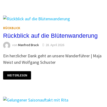
KONGO
–
TOUR
RÜCKBLICK
Rückblick auf die Blütenwanderung
von
Manfred Brack
28. April 2026
Ein herzlicher Dank geht an unsere Wanderführer | Maja
Weist und Wolfgang Schuster
RÜCKBLICK
WEITERLESEN
AUF
DIE
BLÜTENWANDERUNG