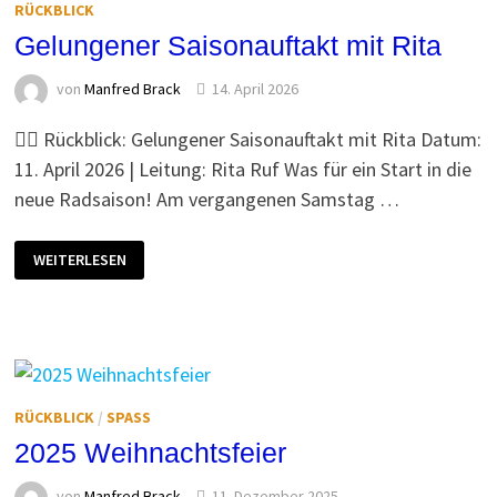
RÜCKBLICK
Gelungener Saisonauftakt mit Rita
von
Manfred Brack
14. April 2026
🚴‍♂️ Rückblick: Gelungener Saisonauftakt mit Rita Datum:
11. April 2026 | Leitung: Rita Ruf Was für ein Start in die
neue Radsaison! Am vergangenen Samstag …
GELUNGENER
WEITERLESEN
SAISONAUFTAKT
MIT
RITA
RÜCKBLICK
/
SPASS
2025 Weihnachtsfeier
von
Manfred Brack
11. Dezember 2025