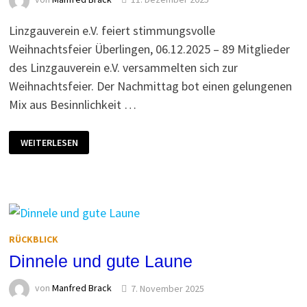
Linzgauverein e.V. feiert stimmungsvolle
Weihnachtsfeier Überlingen, 06.12.2025 – 89 Mitglieder
des Linzgauverein e.V. versammelten sich zur
Weihnachtsfeier. Der Nachmittag bot einen gelungenen
Mix aus Besinnlichkeit …
2025
WEITERLESEN
WEIHNACHTSFEIER
RÜCKBLICK
Dinnele und gute Laune
von
Manfred Brack
7. November 2025