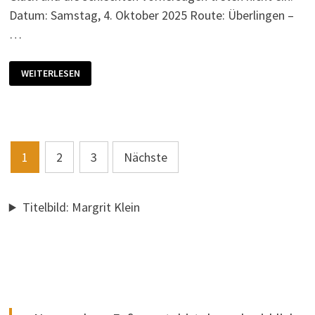
Datum: Samstag, 4. Oktober 2025 Route: Überlingen –
…
RÜCKBLICK:
WEITERLESEN
HERBSTLICHE
PANORAMATOUR
MIT
ELFRIEDE
Seitennummerierung
1
2
3
Nächste
der
Beiträge
Titelbild: Margrit Klein