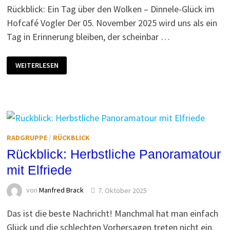
Rückblick: Ein Tag über den Wolken – Dinnele-Glück im
Hofcafé Vogler Der 05. November 2025 wird uns als ein
Tag in Erinnerung bleiben, der scheinbar …
DINNELE
WEITERLESEN
UND
GUTE
LAUNE
RADGRUPPE
/
RÜCKBLICK
Rückblick: Herbstliche Panoramatour
mit Elfriede
von
Manfred Brack
7. Oktober 2025
Das ist die beste Nachricht! Manchmal hat man einfach
Glück und die schlechten Vorhersagen treten nicht ein.