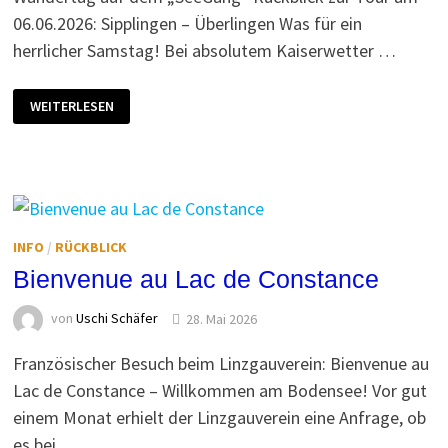
06.06.2026: Sipplingen – Überlingen Was für ein
herrlicher Samstag! Bei absolutem Kaiserwetter …
EIN
WEITERLESEN
PERFEKTER
WANDERTAG
AUF
DEM
„SEEGANG“
INFO
/
RÜCKBLICK
Bienvenue au Lac de Constance
von
Uschi Schäfer
28. Mai 2026
Französischer Besuch beim Linzgauverein: Bienvenue au
Lac de Constance – Willkommen am Bodensee! Vor gut
einem Monat erhielt der Linzgauverein eine Anfrage, ob
es bei …