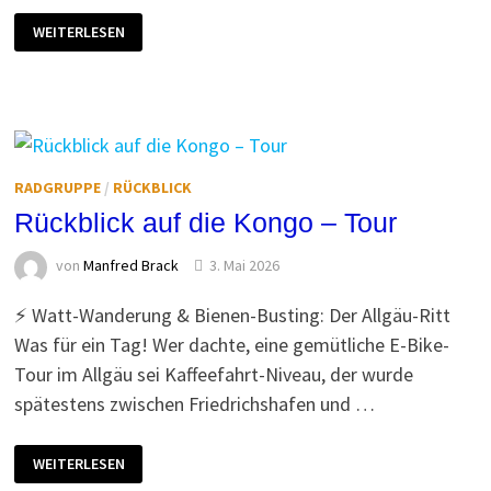
WANDERN
WEITERLESEN
IN
DER
TOSKANA
DEUTSCHLANDS
RADGRUPPE
/
RÜCKBLICK
Rückblick auf die Kongo – Tour
von
Manfred Brack
3. Mai 2026
⚡️ Watt-Wanderung & Bienen-Busting: Der Allgäu-Ritt
Was für ein Tag! Wer dachte, eine gemütliche E-Bike-
Tour im Allgäu sei Kaffeefahrt-Niveau, der wurde
spätestens zwischen Friedrichshafen und …
RÜCKBLICK
WEITERLESEN
AUF
DIE