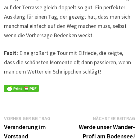
auf der Terrasse gleich doppelt so gut. Ein perfekter
Ausklang für einen Tag, der gezeigt hat, dass man sich
manchmal einfach auf den Weg machen muss, selbst
wenn die Vorhersage Bedenken weckt.
Fazit:
Eine großartige Tour mit Elfriede, die zeigte,
dass die schönsten Momente oft dann passieren, wenn
man dem Wetter ein Schnippchen schlägt!
Beitragsnavigation
Vorheriger
N
VORHERIGER BEITRAG
NÄCHSTER BEITRAG
Beitrag:
B
Veränderung im
Werde unser Wander-
Vorstand
Profi am Bodensee!