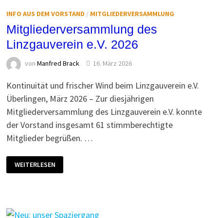
INFO AUS DEM VORSTAND
/
MITGLIEDERVERSAMMLUNG
Mitgliederversammlung des
Linzgauverein e.V. 2026
von
Manfred Brack
16. März 2026
Kontinuität und frischer Wind beim Linzgauverein e.V.
Überlingen, März 2026 – Zur diesjährigen
Mitgliederversammlung des Linzgauverein e.V. konnte
der Vorstand insgesamt 61 stimmberechtigte
Mitglieder begrüßen. …
MITGLIEDERVERSAMMLUNG
WEITERLESEN
DES
LINZGAUVEREIN
E.V.
2026