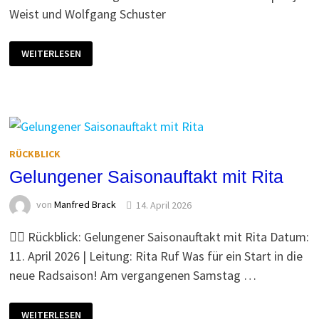
Weist und Wolfgang Schuster
RÜCKBLICK
WEITERLESEN
AUF
DIE
BLÜTENWANDERUNG
RÜCKBLICK
Gelungener Saisonauftakt mit Rita
von
Manfred Brack
14. April 2026
🚴‍♂️ Rückblick: Gelungener Saisonauftakt mit Rita Datum:
11. April 2026 | Leitung: Rita Ruf Was für ein Start in die
neue Radsaison! Am vergangenen Samstag …
GELUNGENER
WEITERLESEN
SAISONAUFTAKT