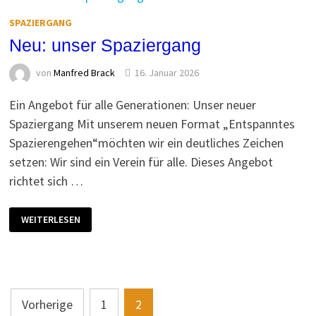
SPAZIERGANG
Neu: unser Spaziergang
von
Manfred Brack
16. Januar 2026
Ein Angebot für alle Generationen: Unser neuer
Spaziergang Mit unserem neuen Format „Entspanntes
Spazierengehen“möchten wir ein deutliches Zeichen
setzen: Wir sind ein Verein für alle. Dieses Angebot
richtet sich …
NEU:
WEITERLESEN
UNSER
SPAZIERGANG
Seitennummerierung
Vorherige
1
2