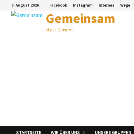
Zum
8. August 2026
Facebook
Instagram
Internes
Wege
Inhalt
Gemeinsam
springen
statt Einsam
STARTSEITE
WIR ÜBER UNS
UNSERE GRUPPEN