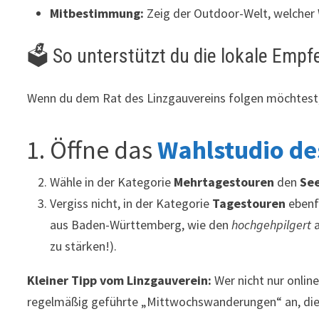
Mitbestimmung:
Zeig der Outdoor-Welt, welcher W
🗳️ So unterstützt du die lokale Empf
Wenn du dem Rat des Linzgauvereins folgen möchtest,
Öffne das
Wahlstudio d
Wähle in der Kategorie
Mehrtagestouren
den
Se
Vergiss nicht, in der Kategorie
Tagestouren
ebenfa
aus Baden-Württemberg, wie den
hochgehpilgert
a
zu stärken!).
Kleiner Tipp vom Linzgauverein:
Wer nicht nur online
regelmäßig geführte „Mittwochswanderungen“ an, die 