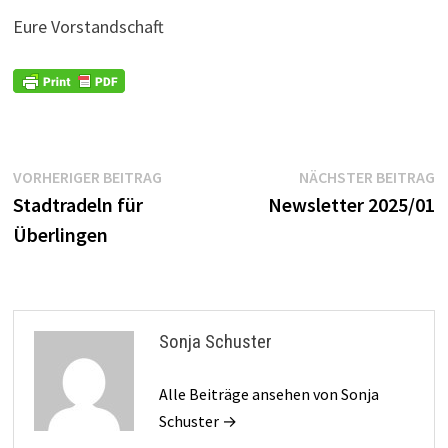
Eure Vorstandschaft
Beitragsnavigation
Vorheriger
N
VORHERIGER BEITRAG
NÄCHSTER BEITRAG
Beitrag:
B
Stadtradeln für
Newsletter 2025/01
Überlingen
Sonja Schuster
Alle Beiträge ansehen von Sonja
Schuster →