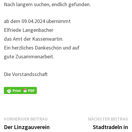
Nach langem suchen, endlich gefunden.
ab dem 09.04.2024 übernimmt
Elfriede Langenbacher
das Amt der Kassenwartin.
Ein herzliches Dankeschön und auf
gute Zusammenarbeit.
Die Vorstandsschaft
Beitragsnavigation
Vorheriger
N
VORHERIGER BEITRAG
NÄCHSTER BEITRAG
Beitrag:
B
Der Linzgauverein
Stadtradeln in