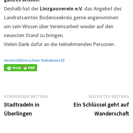
Deshalb hat der
Linzgauverein e.V.
das Angebot des
Landratsamtes Bodenseekreis gerne angenommen
um sein Wissen über Vereinsarbeit wieder auf den
neuesten Stand zu bringen.
Vielen Dank dafür an die teilnehmenden Personen.
Vereinsführerschein Teilnahme145
Beitragsnavigation
Vorheriger
N
VORHERIGER BEITRAG
NÄCHSTER BEITRAG
Beitrag:
B
Stadtradeln in
Ein Schlüssel geht auf
Überlingen
Wanderschaft