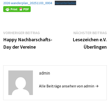
2026 wanderplan_20251103_0004
Herunterladen
Beitragsnavigation
Vorheriger
N
VORHERIGER BEITRAG
NÄCHSTER BEITRAG
Beitrag:
B
Happy Nachbarschafts-
Lesezeichen e.V.
Day der Vereine
Überlingen
admin
Alle Beiträge ansehen von admin →