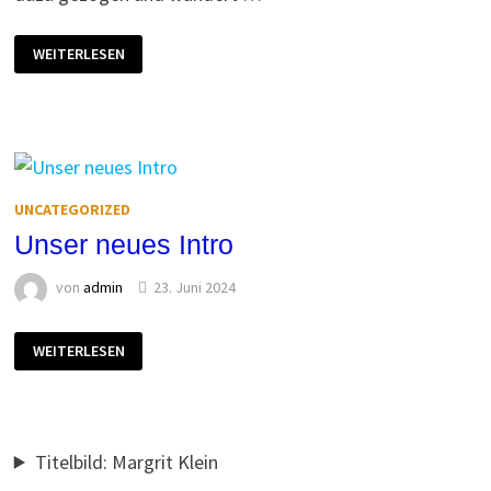
VERSTÄRKUNG
WEITERLESEN
FÜR
DEN
WANDERWART
UNCATEGORIZED
Unser neues Intro
von
admin
23. Juni 2024
UNSER
WEITERLESEN
NEUES
INTRO
Titelbild: Margrit Klein