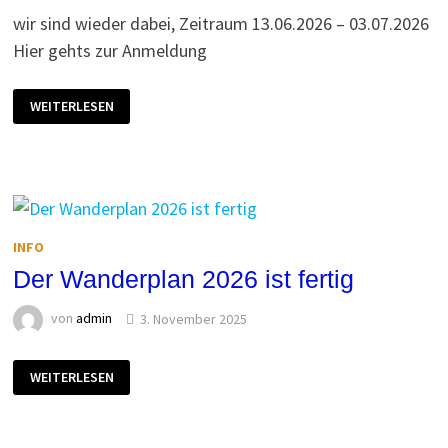
wir sind wieder dabei, Zeitraum 13.06.2026 – 03.07.2026
Hier gehts zur Anmeldung
STADTRADELN
WEITERLESEN
FÜR
DEN
LINZGAUVEREIN
E.V.
INFO
Der Wanderplan 2026 ist fertig
von
admin
3. November 2025
DER
WEITERLESEN
WANDERPLAN
2026
IST
FERTIG