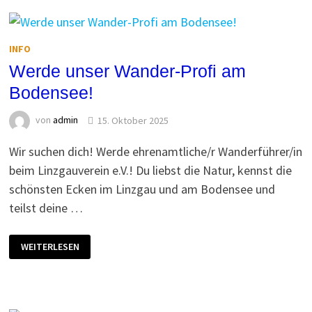
INFO
Werde unser Wander-Profi am
Bodensee!
von
admin
15. Oktober 2025
Wir suchen dich! Werde ehrenamtliche/r Wanderführer/in
beim Linzgauverein e.V.! Du liebst die Natur, kennst die
schönsten Ecken im Linzgau und am Bodensee und
teilst deine …
WERDE
WEITERLESEN
UNSER
WANDER-
PROFI
AM
BODENSEE!