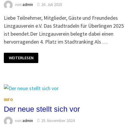
von
admin
26. Juli 2025
Liebe Teilnehmer, Mitglieder, Gäste und Freundedes
Linzgauverein e.V. Das Stadtradeln für Überlingen 2025
ist beendet.Der Linzgauverein belegte dabei einen
hervorragenden 4. Platz im Stadtranking Als …
STADTRADELN
WEITERLESEN
IST
BEENDET
INFO
Der neue stellt sich vor
von
admin
25. November 2024