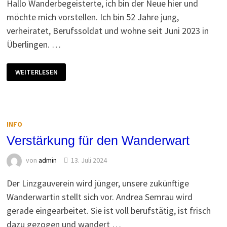
Hallo Wanderbegeisterte, ich bin der Neue hier und
möchte mich vorstellen. Ich bin 52 Jahre jung,
verheiratet, Berufssoldat und wohne seit Juni 2023 in
Überlingen. …
DER
WEITERLESEN
NEUE
STELLT
SICH
VOR
INFO
Verstärkung für den Wanderwart
von
admin
13. Juli 2024
Der Linzgauverein wird jünger, unsere zukünftige
Wanderwartin stellt sich vor. Andrea Semrau wird
gerade eingearbeitet. Sie ist voll berufstätig, ist frisch
dazu gezogen und wandert …