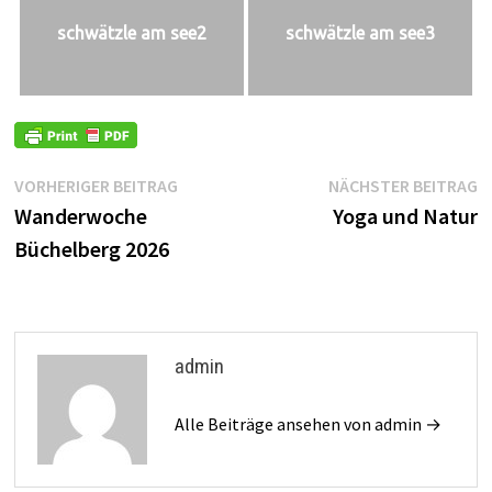
schwätzle am see2
schwätzle am see3
Beitragsnavigation
Vorheriger
N
VORHERIGER BEITRAG
NÄCHSTER BEITRAG
Beitrag:
B
Wanderwoche
Yoga und Natur
Büchelberg 2026
admin
Alle Beiträge ansehen von admin →