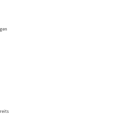
ngen
reits