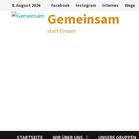
Zum
8. August 2026
Facebook
Instagram
Internes
Wege
Inhalt
Gemeinsam
springen
statt Einsam
STARTSEITE
WIR ÜBER UNS
UNSERE GRUPPEN