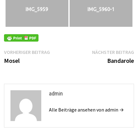
IMG_5959
IMG_5960-1
Beitragsnavigation
Vorheriger
N
VORHERIGER BEITRAG
NÄCHSTER BEITRAG
Beitrag:
B
Mosel
Bandarole
admin
Alle Beiträge ansehen von admin →