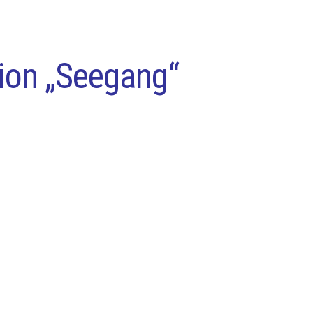
iCalendar
Office 365
ion „Seegang“