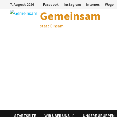
Zum
7. August 2026
Facebook
Instagram
Internes
Wege
Inhalt
Gemeinsam
springen
statt Einsam
STARTSEITE
WIR ÜBER UNS
UNSERE GRUPPEN