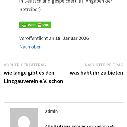
in Deutschland gespeichert. (lt. Angaben der
Betreiber)
Veröffentlicht an
18. Januar 2026
Nach oben
Beitragsnavigation
Vorheriger
N
VORHERIGER BEITRAG
NÄCHSTER BEITRAG
Beitrag:
B
wie lange gibt es den
was habt ihr zu bieten
Linzgauverein e.V. schon
admin
Alle Beiträge ansehen von admin →