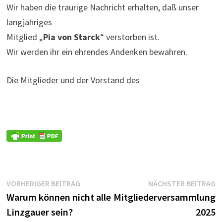
Wir haben die traurige Nachricht erhalten, daß unser
langjähriges
Mitglied „
Pia von Starck
“ verstorben ist.
Wir werden ihr ein ehrendes Andenken bewahren.
Die Mitglieder und der Vorstand des
Beitragsnavigation
Vorheriger
N
VORHERIGER BEITRAG
NÄCHSTER BEITRAG
Beitrag:
B
Warum können nicht alle
Mitgliederversammlung
Linzgauer sein?
2025