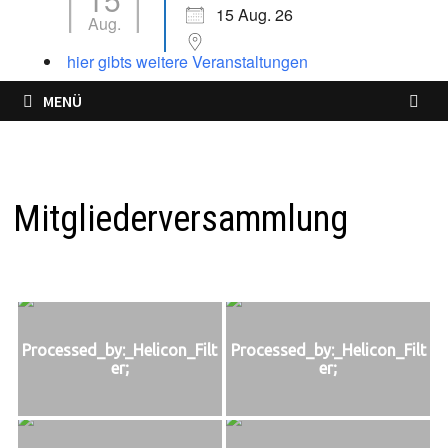
15 Aug. 26
Aug.
hier gibts weitere Veranstaltungen
MENÜ
Mitgliederversammlung
Processed_by:_Helicon_Filt
Processed_by:_Helicon_Filt
er;
er;