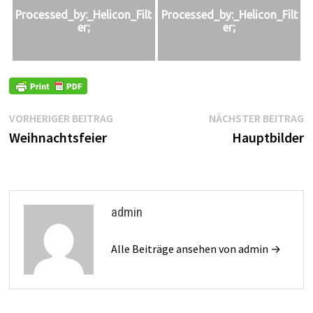
Processed_by:_Helicon_Filt
Processed_by:_Helicon_Filt
er;
er;
Beitragsnavigation
Vorheriger
N
VORHERIGER BEITRAG
NÄCHSTER BEITRAG
Beitrag:
B
Weihnachtsfeier
Hauptbilder
admin
Alle Beiträge ansehen von admin →