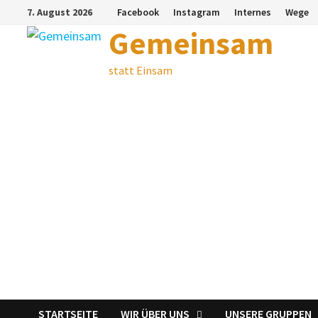
Zum
7. August 2026
Facebook
Instagram
Internes
Wege
Inhalt
Gemeinsam
springen
statt Einsam
STARTSEITE
WIR ÜBER UNS
UNSERE GRUPPEN