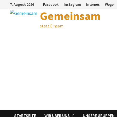
Zum
7. August 2026
Facebook
Instagram
Internes
Wege
Inhalt
Gemeinsam
springen
statt Einsam
STARTSEITE
WIR ÜBER UNS
UNSERE GRUPPEN