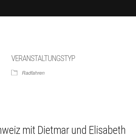
VERANSTALTUNGSTYP
Radfahren
iCalendar
Office 365
hweiz mit Dietmar und Elisabeth