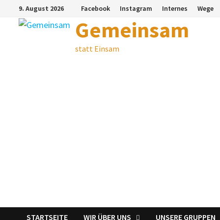
Zum
9. August 2026
Facebook
Instagram
Internes
Wege
Inhalt
Gemeinsam
springen
statt Einsam
STARTSEITE
WIR ÜBER UNS
UNSERE GRUPPEN