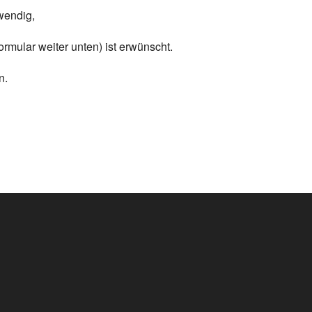
wendig,
rmular weiter unten) ist erwünscht.
n.