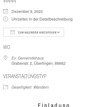
WANN
Dezember 9, 2023
Uhrzeiten in der Detailbeschreibung
ZUM KALENDER HINZUFÜGEN
ICS herunterladen
Google Kalender
WO
Ev. Gemeindehaus
Grabenstr. 2, Überlingen, 88662
VERANSTALTUNGSTYP
Geselligkeit
Wandern
E i n l a d u n g